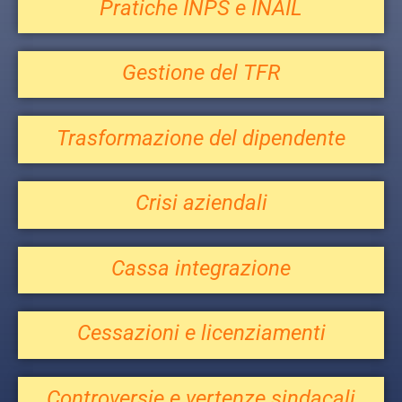
Pratiche INPS e INAIL
Gestione del TFR
Trasformazione del dipendente
Crisi aziendali
Cassa integrazione
Cessazioni e licenziamenti
Controversie e vertenze sindacali