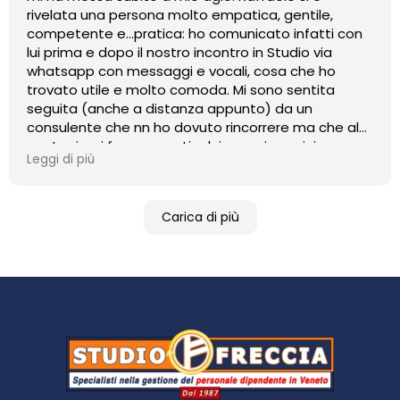
rivelata una persona molto empatica, gentile,
competente e...pratica: ho comunicato infatti con
lui prima e dopo il nostro incontro in Studio via
whatsapp con messaggi e vocali, cosa che ho
trovato utile e molto comoda. Mi sono sentita
seguita (anche a distanza appunto) da un
consulente che nn ho dovuto rincorrere ma che al
contrario, si faceva sentire lui per primo: vicino e
Leggi di più
presente.
Servizio e comunicazioni eccellenti.
Carica di più