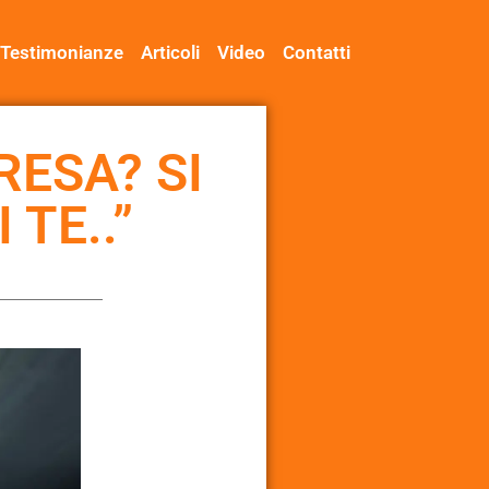
Testimonianze
Articoli
Video
Contatti
RESA? SI
 TE..”