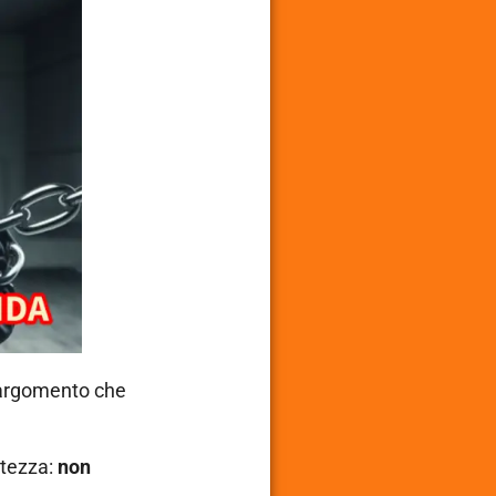
n argomento che
rtezza:
non