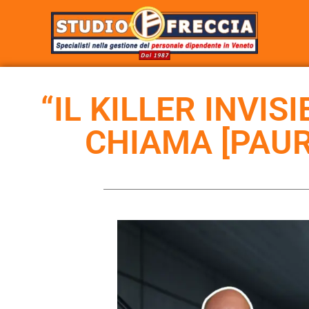
“IL KILLER INVIS
CHIAMA [PAURA