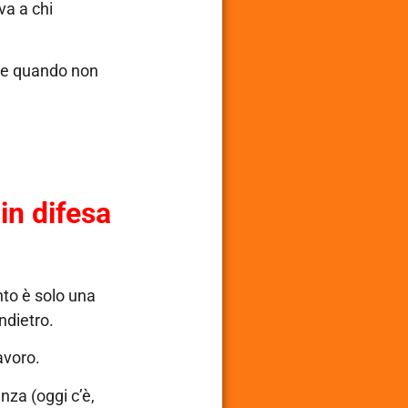
va a chi
he quando non
in difesa
nto è solo una
ndietro.
lavoro.
nza (oggi c’è,