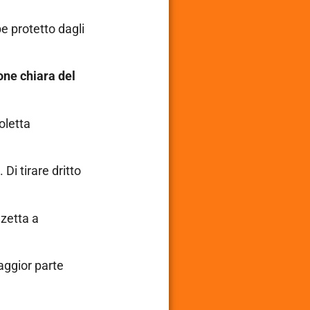
 protetto dagli
one chiara del
oletta
i tirare dritto
nzetta a
aggior parte