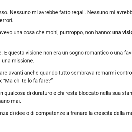
so. Nessuno mi avrebbe fatto regali. Nessuno mi avrebbe
errori.
avevo una cosa che molti, purtroppo, non hanno:
una visi
. E questa visione non era un sogno romantico o una fav
a una missione.
re avanti anche quando tutto sembrava remarmi contro. D
 “Ma chi te lo fa fare?”
un qualcosa di duraturo e chi resta bloccato nella sua sta
nano mai.
nza di idee o di competenze a frenare la crescita della m