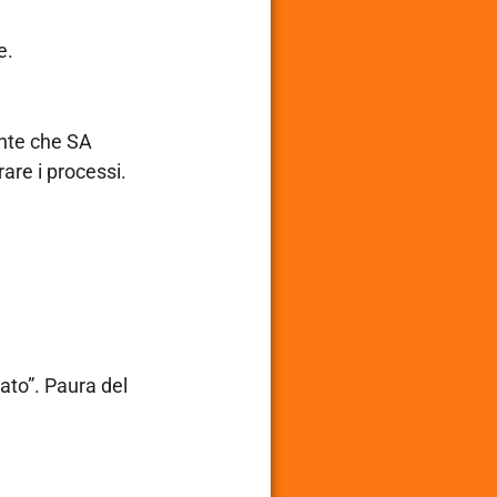
e.
ente che SA
are i processi.
ato”. Paura del