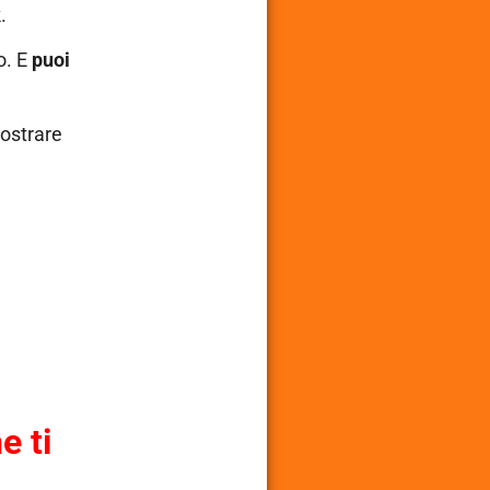
.
o. E
puoi
mostrare
e ti