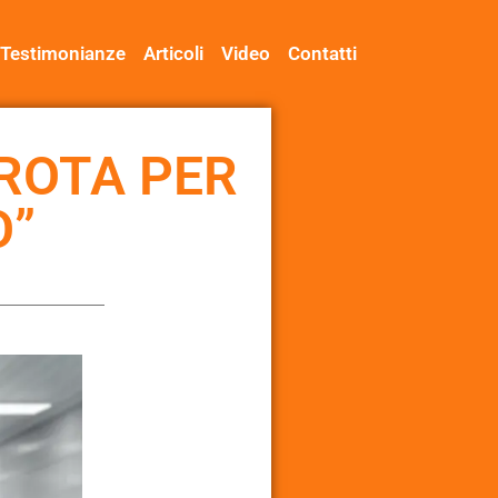
Testimonianze
Articoli
Video
Contatti
AROTA PER
O”