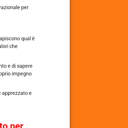
ivazionale per
capiscono qual è
lori che
ento e di sapere
proprio impegno
è apprezzato e
tto per