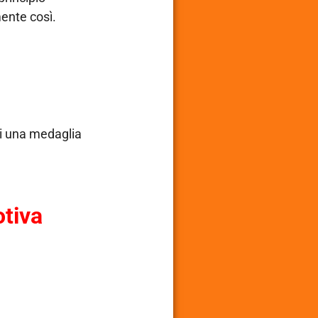
mente così.
di una medaglia
otiva