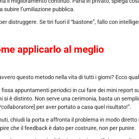
 ma il miglioramento continuo. Parla in privato, spiega co
a subire l’umiliazione pubblica.
er distruggere. Se tiri fuori il “bastone”, fallo con intellig
ome applicarlo al meglio
avvero questo metodo nella vita di tutti i giorni? Ecco qua
: fissa appuntamenti periodici in cui fare dei mini report s
hi si è distinto. Non serve una cerimonia, basta un sempli
/collaboratore
] per aver portato a casa quel risultato!”.
nuti, chiudi la porta e affronta il problema in modo diretto
apire che il feedback è dato per costruire, non per punire.