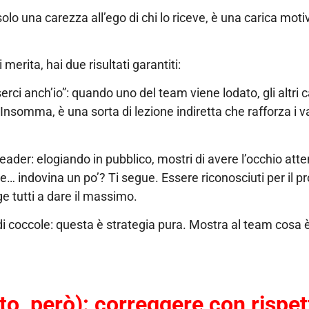
solo una carezza all’ego di chi lo riceve, è una carica mot
merita, hai due risultati garantiti:
rci anch’io”: quando uno del team viene lodato, gli altri 
nsomma, è una sorta di lezione indiretta che rafforza i va
 leader: elogiando in pubblico, mostri di avere l’occhio att
e, e… indovina un po’? Ti segue. Essere riconosciuti per il 
e tutti a dare il massimo.
i coccole: questa è strategia pura. Mostra al team cosa 
vato, però): correggere con rispe