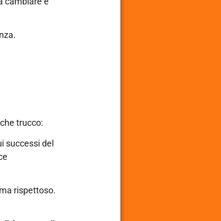
sa cambiare e
enza.
lche trucco:
ui successi del
ce
 ma rispettoso.