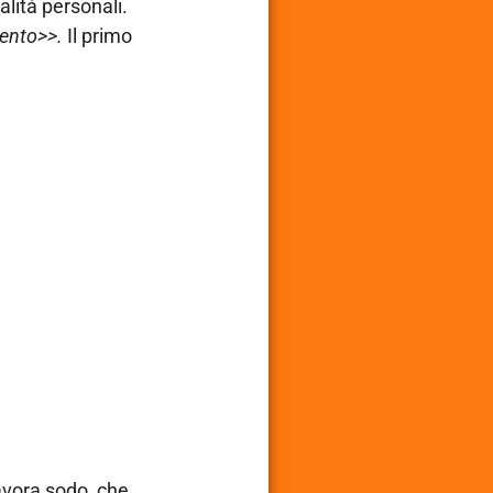
alità personali.
tento>>.
Il primo
lavora sodo, che