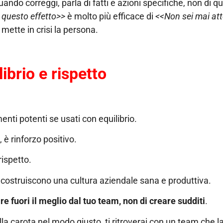
quando correggi, parla di fatti e azioni specifiche, non di qu
 questo effetto>>
è molto più efficace di
<<Non sei mai at
mette in crisi la persona.
librio e rispetto
enti potenti se usati con equilibrio.
è rinforzo positivo.
rispetto.
, costruiscono una cultura aziendale sana e produttiva.
re fuori il meglio dal tuo team, non di creare sudditi
.
la carota nel modo giusto, ti ritroverai con un team che 