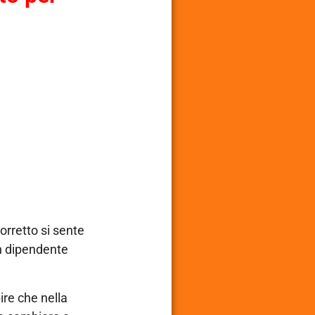
corretto si sente
un dipendente
pire che nella