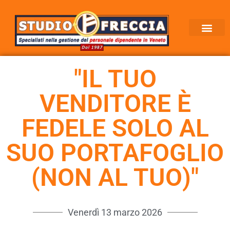
"IL TUO
VENDITORE È
FEDELE SOLO AL
SUO PORTAFOGLIO
(NON AL TUO)"
Venerdì 13 marzo 2026