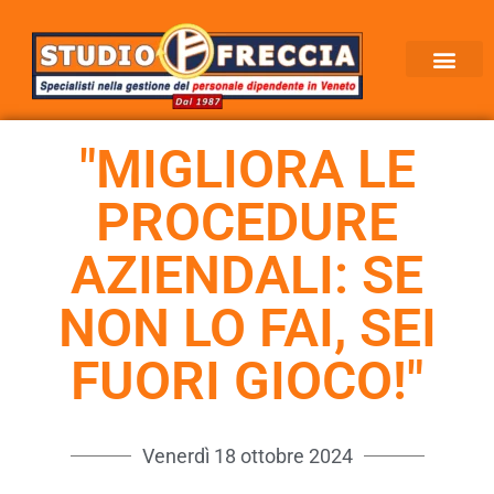
"MIGLIORA LE
PROCEDURE
AZIENDALI: SE
NON LO FAI, SEI
FUORI GIOCO!"
Venerdì 18 ottobre 2024