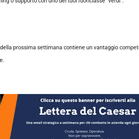
ing o supporto con uno dei tuoi fuoriclasse “verdi”.
 della prossima settimana contiene un vantaggio competi
e.