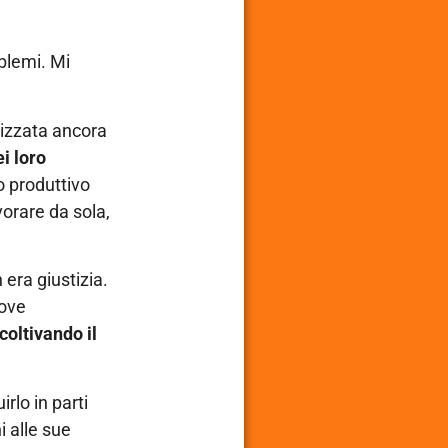
oblemi. Mi
lizzata ancora
i loro
o produttivo
vorare da sola,
 era giustizia.
dove
coltivando il
rlo in parti
i alle sue