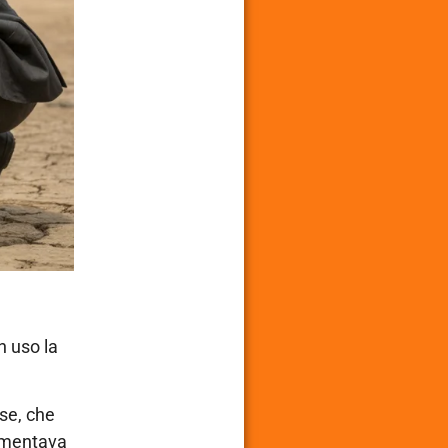
n uso la
sse, che
lamentava