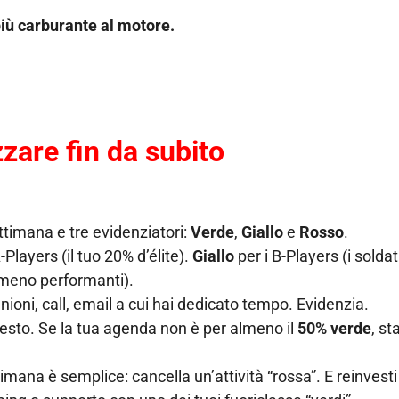
 più carburante al motore.
zzare fin da subito
ttimana e tre evidenziatori:
Verde
,
Giallo
e
Rosso
.
Players (il tuo 20% d’élite).
Giallo
per i B-Players (i soldati
i meno performanti).
nioni, call, email a cui hai dedicato tempo. Evidenzia.
nesto. Se la tua agenda non è per almeno il
50% verde
, st
mana è semplice: cancella un’attività “rossa”. E reinvest