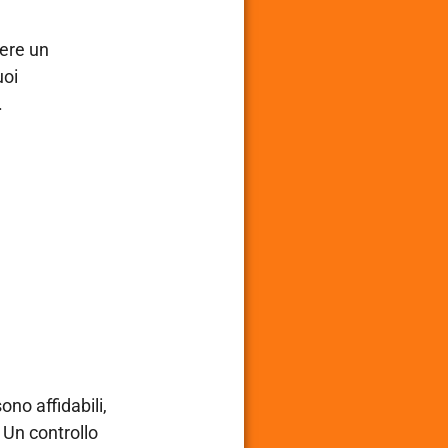
sere un
uoi
.
ono affidabili,
 Un controllo