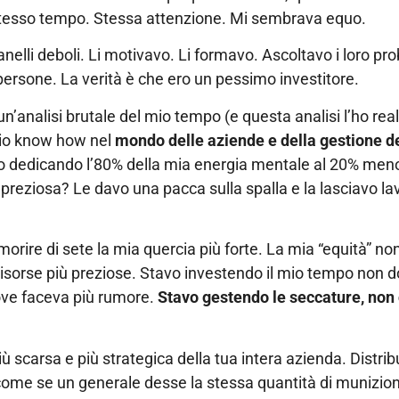
 Stesso tempo. Stessa attenzione. Mi sembrava equo.
nelli deboli. Li motivavo. Li formavo. Ascoltavo i loro pr
persone. La verità è che ero un pessimo investitore.
un’analisi brutale del mio tempo (e questa analisi l’ho rea
 mio know how nel
mondo delle aziende e della gestione de
vo dedicando l’80% della mia energia mentale al 20% men
preziosa? Le davo una pacca sulla spalla e la lasciavo la
rire di sete la mia quercia più forte. La mia “equità” non
risorse più preziose. Stavo investendo il mio tempo non 
ve faceva più rumore.
Stavo gestendo le seccature, non 
 scarsa e più strategica della tua intera azienda. Distribui
 È come se un generale desse la stessa quantità di munizion