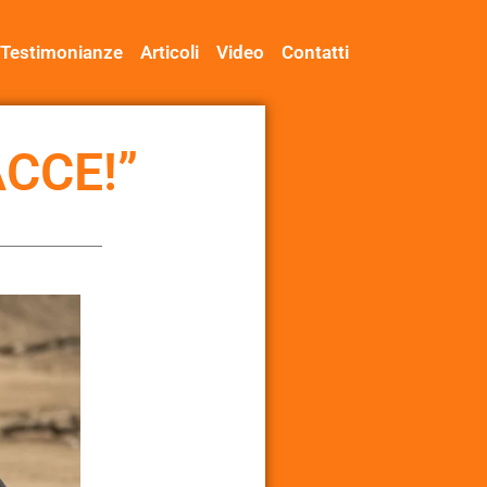
Testimonianze
Articoli
Video
Contatti
ACCE!”